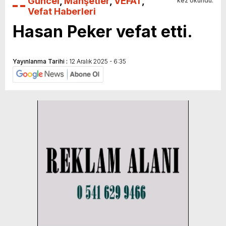
Güncel
,
Manşetler
,
VEFAT
,
kez okundu.
Vefat Haberleri
Hasan Peker vefat etti.
Yayınlanma Tarihi :
12 Aralık 2025 - 6:35