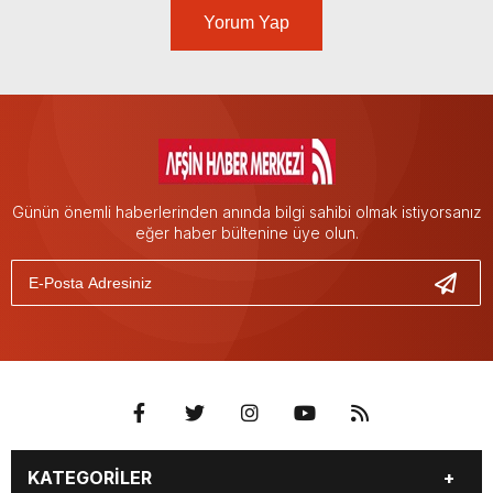
Yorum Yap
Günün önemli haberlerinden anında bilgi sahibi olmak istiyorsanız
eğer haber bültenine üye olun.
KATEGORİLER