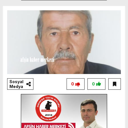
Sosyal
0
0
Medya