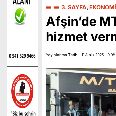
3. SAYFA
,
EKONOMİ
Afşin’de MT 
hizmet ver
Yayınlanma Tarihi :
11 Aralık 2025 - 9:08