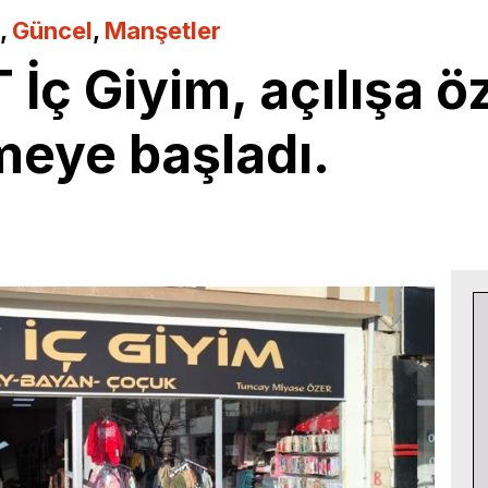
,
Güncel
,
Manşetler
İç Giyim, açılışa öz
meye başladı.