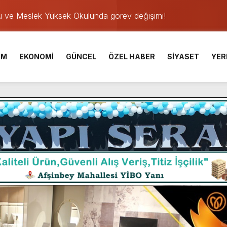
u ve Meslek Yüksek Okulunda görev değişimi!
 Üniversite Hazırlık Kursu başvurularında son gün 7 Ağustos.
ışması’nda En Zorlu Etap Tamamlandı.
İM
EKONOMİ
GÜNCEL
ÖZEL HABER
SİYASET
YER
TESİ YAYINLANDI.
e Yavuz’un Ezgileriyle Şenlendi.
de olduğu Filistin Konvoyu, güçlenerek ilerliyor.
ü KAFUM’da Sahne Alacak.
ser Çalık Ortaokulu Şehitlerinin Aileleriyle Bir Araya Geldi.