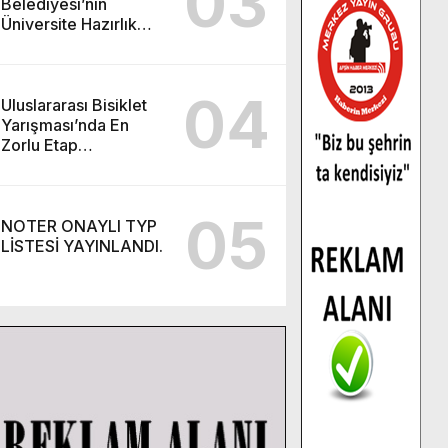
03
Belediyesi’nin
Üniversite Hazırlık
Kursu başvurularında
son gün 7 Ağustos.
04
Uluslararası Bisiklet
Yarışması’nda En
Zorlu Etap
Tamamlandı.
05
NOTER ONAYLI TYP
LİSTESİ YAYINLANDI.