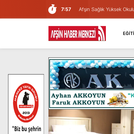
7:57
Afşin Sağlık Yüksek Okul
6:31
Onikişubat Belediyesi’nin
16:10
Uluslararası Bisiklet Yar
EĞİT
13:27
NOTER ONAYLI TYP LİS
11:22
KAFUM Fuar Alanı Bulut v
8:06
Afşinli bir hemşehrimizin 
14:05
Madrigal, Perşembe Gün
7:39
KEDİNİZ Mİ VAR?
7:27
Cumhurbaşkanı Erdoğan, Ay
8:58
GÖZYAŞI RAHMETTİR