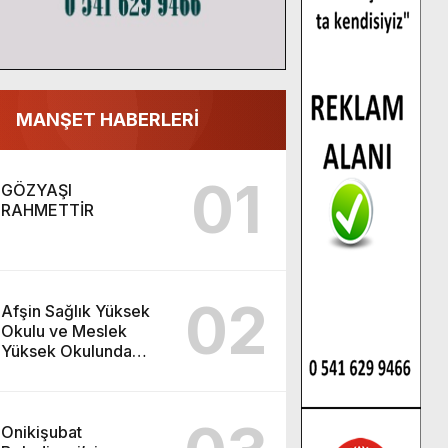
MANŞET HABERLERİ
01
GÖZYAŞI
RAHMETTİR
02
Afşin Sağlık Yüksek
Okulu ve Meslek
Yüksek Okulunda
görev değişimi!
Onikişubat