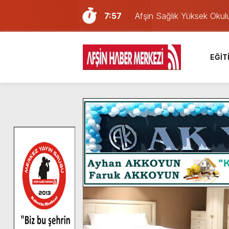
7:57
Afşin Sağlık Yüksek Okul
6:31
Onikişubat Belediyesi’nin
16:10
Uluslararası Bisiklet Yar
EĞİT
13:27
NOTER ONAYLI TYP LİS
11:22
KAFUM Fuar Alanı Bulut v
8:06
Afşinli bir hemşehrimizin 
14:05
Madrigal, Perşembe Gün
7:39
KEDİNİZ Mİ VAR?
7:27
Cumhurbaşkanı Erdoğan, Ay
8:58
GÖZYAŞI RAHMETTİR