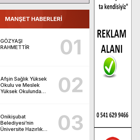
MANŞET HABERLERİ
01
GÖZYAŞI
RAHMETTİR
02
Afşin Sağlık Yüksek
Okulu ve Meslek
Yüksek Okulunda
görev değişimi!
03
Onikişubat
Belediyesi’nin
Üniversite Hazırlık
Kursu başvurularında