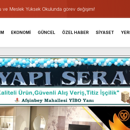
u ve Meslek Yüksek Okulunda görev değişimi!
 Üniversite Hazırlık Kursu başvurularında son gün 7 Ağustos.
ışması’nda En Zorlu Etap Tamamlandı.
İM
EKONOMİ
GÜNCEL
ÖZEL HABER
SİYASET
YER
TESİ YAYINLANDI.
e Yavuz’un Ezgileriyle Şenlendi.
de olduğu Filistin Konvoyu, güçlenerek ilerliyor.
ü KAFUM’da Sahne Alacak.
ser Çalık Ortaokulu Şehitlerinin Aileleriyle Bir Araya Geldi.