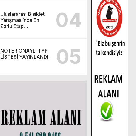
son gün 7 Ağustos.
04
Uluslararası Bisiklet
Yarışması’nda En
Zorlu Etap
Tamamlandı.
05
NOTER ONAYLI TYP
LİSTESİ YAYINLANDI.