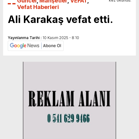
Güncel
,
Manşetler
,
VEFAT
,
kez okundu.
Vefat Haberleri
Ali Karakaş vefat etti.
Yayınlanma Tarihi :
10 Kasım 2025 - 8:10