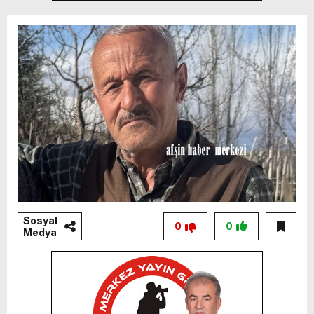
Sosyal
0
0
Medya