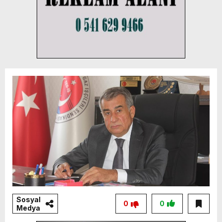
Sosyal
0
0
Medya