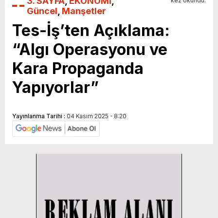
3. SAYFA
,
EKONOMİ
,
kez okundu.
Güncel
,
Manşetler
Tes-İş’ten Açıklama:
“Algı Operasyonu ve
Kara Propaganda
Yapıyorlar”
Yayınlanma Tarihi :
04 Kasım 2025 - 8:20