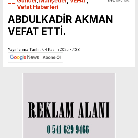
Güncel
,
Manşetler
,
VEFAT
,
kez okundu.
Vefat Haberleri
ABDULKADİR AKMAN
VEFAT ETTİ.
Yayınlanma Tarihi :
04 Kasım 2025 - 7:28