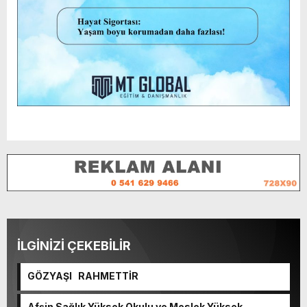
İLGİNİZİ ÇEKEBİLİR
GÖZYAŞI RAHMETTİR
Afşin Sağlık Yüksek Okulu ve Meslek Yüksek