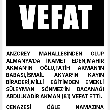
ANZOREY MAHALLESİNDEN OLUP
ALMANYA’DA İKAMET EDEN,MAHİR
AKMAN’IN OĞLU,FATİH AKMAN’IN
BABASI,İSMAİL AKYAR’IN KAYIN
BİRADERİ,MİLLİ EĞİTİMDEN EMEKLİ
SÜLEYMAN SÖNMEZ’İN BACANAĞI
ABDULKADİR AKMAN (81) VEFAT ETTİ.
CENAZESİ ÖĞLE NAMAZINA