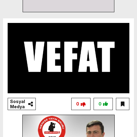
Sosyal
0
0
Medya