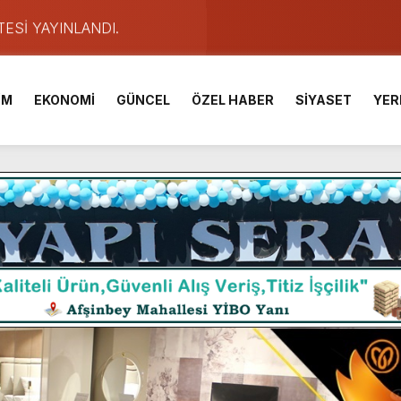
TESİ YAYINLANDI.
e Yavuz’un Ezgileriyle Şenlendi.
de olduğu Filistin Konvoyu, güçlenerek ilerliyor.
İM
EKONOMİ
GÜNCEL
ÖZEL HABER
SİYASET
YER
ü KAFUM’da Sahne Alacak.
ser Çalık Ortaokulu Şehitlerinin Aileleriyle Bir Araya Geldi.
am Muammer Sarıdoğan’a Beşikdüzü’nde hayırlı olsun ziyareti
Fuarı’na Tam Not.
 2 Bin Genç Doğa ve Bilimle Buluştu.
ışması’nda En Zorlu Etap Tamamlandı.