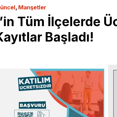
üncel
,
Manşetler
in Tüm İlçelerde Ü
ayıtlar Başladı!