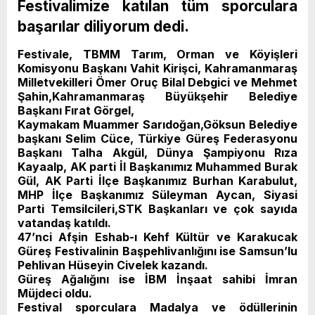
Festivalimize katılan tüm sporculara
başarılar diliyorum dedi.
Festivale, TBMM Tarım, Orman ve Köyişleri
Komisyonu Başkanı Vahit Kirişci, Kahramanmaraş
Milletvekilleri Ömer Oruç Bilal Debgici ve Mehmet
Şahin,Kahramanmaraş Büyükşehir Belediye
Başkanı Fırat Görgel,
Kaymakam Muammer Sarıdoğan,Göksun Belediye
başkanı Selim Cüce, Türkiye Güreş Federasyonu
Başkanı Talha Akgül, Dünya Şampiyonu Rıza
Kayaalp, AK parti İl Başkanımız Muhammed Burak
Gül, AK Parti İlçe Başkanımız Burhan Karabulut,
MHP İlçe Başkanımız Süleyman Aycan, Siyasi
Parti Temsilcileri,STK Başkanları ve çok sayıda
vatandaş katıldı.
47’nci Afşin Eshab-ı Kehf Kültür ve Karakucak
Güreş Festivalinin Başpehlivanlığını ise Samsun’lu
Pehlivan Hüseyin Civelek kazandı.
Güreş Ağalığını ise İBM İnşaat sahibi İmran
Müjdeci oldu.
Festival sporculara Madalya ve ödüllerinin