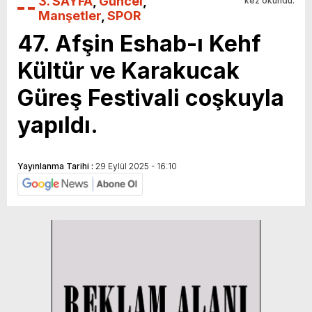
3. SAYFA
,
Güncel
,
kez okundu.
Manşetler
,
SPOR
47. Afşin Eshab-ı Kehf
Kültür ve Karakucak
Güreş Festivali coşkuyla
yapıldı.
Yayınlanma Tarihi :
29 Eylül 2025 - 16:10