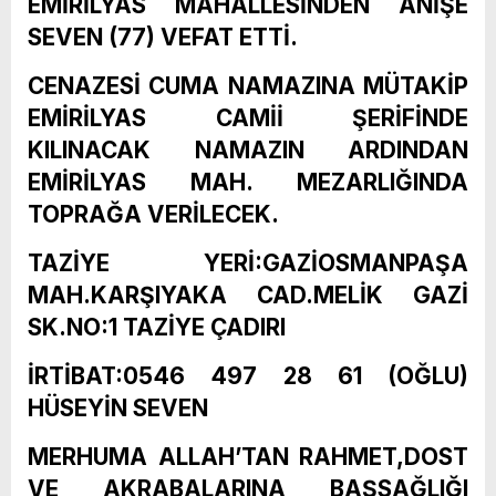
EMİRİLYAS MAHALLESİNDEN ANİŞE
SEVEN (77) VEFAT ETTİ.
CENAZESİ CUMA NAMAZINA MÜTAKİP
EMİRİLYAS CAMİİ ŞERİFİNDE
KILINACAK NAMAZIN ARDINDAN
EMİRİLYAS MAH. MEZARLIĞINDA
TOPRAĞA VERİLECEK.
TAZİYE YERİ:GAZİOSMANPAŞA
MAH.KARŞIYAKA CAD.MELİK GAZİ
SK.NO:1 TAZİYE ÇADIRI
İRTİBAT:0546 497 28 61 (OĞLU)
HÜSEYİN SEVEN
MERHUMA ALLAH’TAN RAHMET,DOST
VE AKRABALARINA BAŞSAĞLIĞI