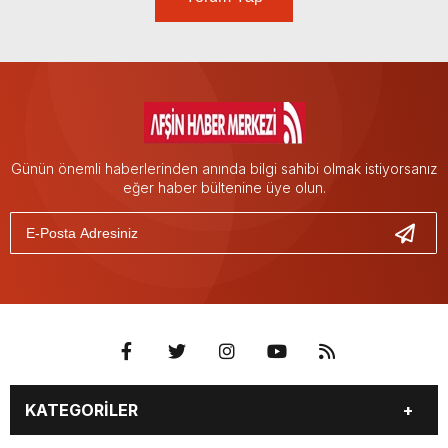
Günün önemli haberlerinden anında bilgi sahibi olmak istiyorsanız
eğer haber bültenine üye olun.
KATEGORİLER