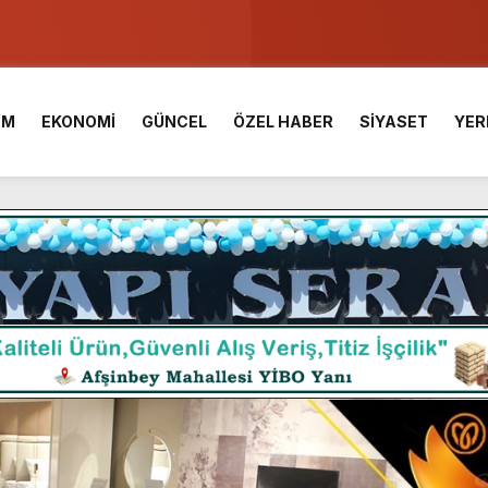
u ve Meslek Yüksek Okulunda görev değişimi!
 Üniversite Hazırlık Kursu başvurularında son gün 7 Ağustos.
İM
EKONOMİ
GÜNCEL
ÖZEL HABER
SİYASET
YER
ışması’nda En Zorlu Etap Tamamlandı.
TESİ YAYINLANDI.
e Yavuz’un Ezgileriyle Şenlendi.
de olduğu Filistin Konvoyu, güçlenerek ilerliyor.
ü KAFUM’da Sahne Alacak.
ç Birliği.