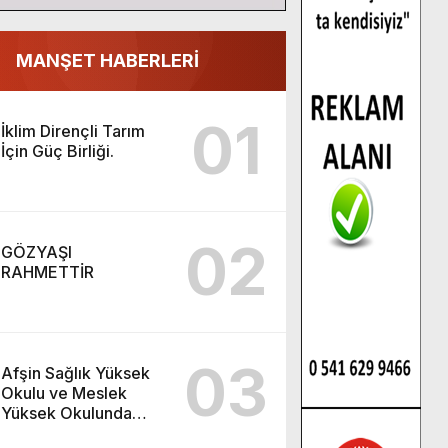
MANŞET HABERLERİ
01
İklim Dirençli Tarım
İçin Güç Birliği.
02
GÖZYAŞI
RAHMETTİR
03
Afşin Sağlık Yüksek
Okulu ve Meslek
Yüksek Okulunda
görev değişimi!