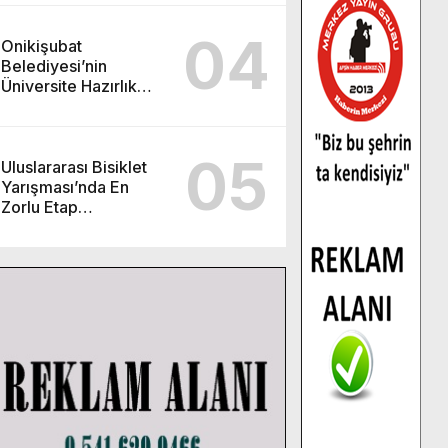
04
Onikişubat
Belediyesi’nin
Üniversite Hazırlık
Kursu başvurularında
son gün 7 Ağustos.
05
Uluslararası Bisiklet
Yarışması’nda En
Zorlu Etap
Tamamlandı.