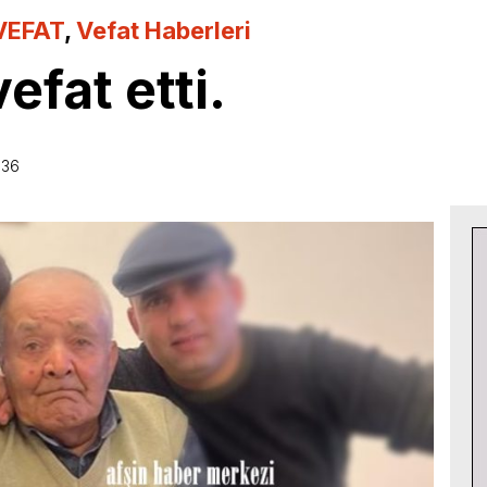
VEFAT
,
Vefat Haberleri
efat etti.
:36