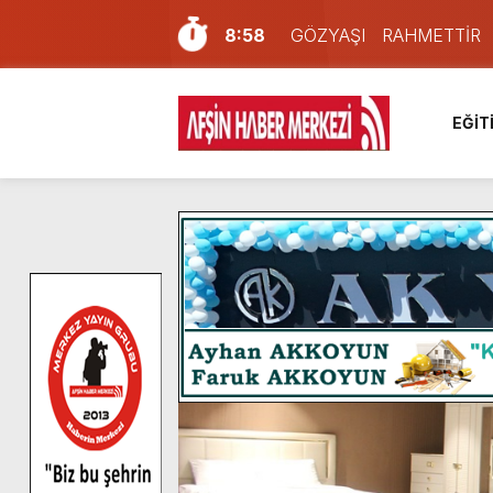
8:58
GÖZYAŞI RAHMETTİR
7:57
Afşin Sağlık Yüksek Okul
6:31
Onikişubat Belediyesi’nin
EĞİT
16:10
Uluslararası Bisiklet Yar
13:27
NOTER ONAYLI TYP LİS
11:22
KAFUM Fuar Alanı Bulut v
8:06
Afşinli bir hemşehrimizin 
14:05
Madrigal, Perşembe Gün
7:39
KEDİNİZ Mİ VAR?
4:58
İklim Dirençli Tarım İçin Gü