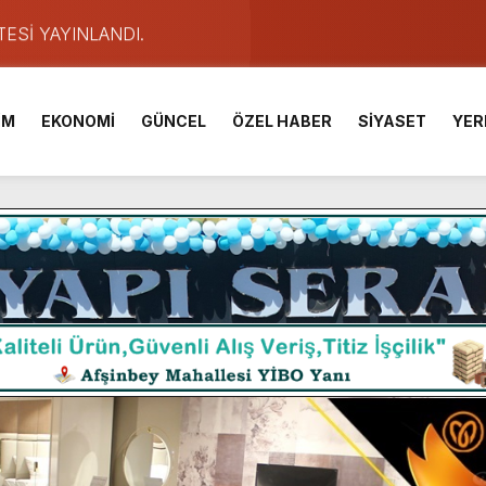
TESİ YAYINLANDI.
e Yavuz’un Ezgileriyle Şenlendi.
de olduğu Filistin Konvoyu, güçlenerek ilerliyor.
İM
EKONOMİ
GÜNCEL
ÖZEL HABER
SİYASET
YER
ü KAFUM’da Sahne Alacak.
ser Çalık Ortaokulu Şehitlerinin Aileleriyle Bir Araya Geldi.
am Muammer Sarıdoğan’a Beşikdüzü’nde hayırlı olsun ziyareti
Fuarı’na Tam Not.
 2 Bin Genç Doğa ve Bilimle Buluştu.
ışması’nda En Zorlu Etap Tamamlandı.