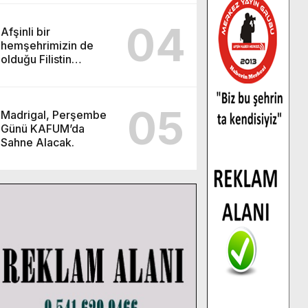
04
Afşinli bir
hemşehrimizin de
olduğu Filistin
Konvoyu, güçlenerek
ilerliyor.
05
Madrigal, Perşembe
Günü KAFUM’da
Sahne Alacak.