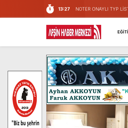
13:27
NOTER ONAYLI TYP LİS
11:22
KAFUM Fuar Alanı Bulut v
8:06
Afşinli bir hemşehrimizin 
EĞİT
14:05
Madrigal, Perşembe Gün
7:39
KEDİNİZ Mİ VAR?
7:27
Cumhurbaşkanı Erdoğan, Ay
13:57
Afşin Heyetinden Kaymak
10:34
Vatandaşlardan Ağustos 
16:48
Pusula Maraş Kamplarında
16:10
Uluslararası Bisiklet Yar