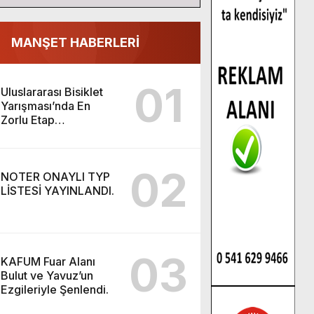
MANŞET HABERLERİ
01
Uluslararası Bisiklet
Yarışması’nda En
Zorlu Etap
Tamamlandı.
02
NOTER ONAYLI TYP
LİSTESİ YAYINLANDI.
03
KAFUM Fuar Alanı
Bulut ve Yavuz’un
Ezgileriyle Şenlendi.