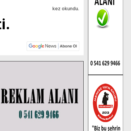
kez okundu.
i.