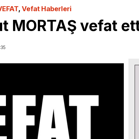
VEFAT
,
Vefat Haberleri
 MORTAŞ vefat ett
:35