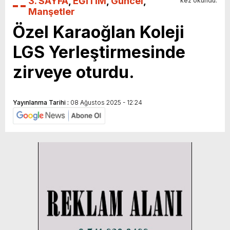
3. SAYFA
,
EĞİTİM
,
Güncel
,
kez okundu.
Manşetler
Özel Karaoğlan Koleji
LGS Yerleştirmesinde
zirveye oturdu.
Yayınlanma Tarihi :
08 Ağustos 2025 - 12:24