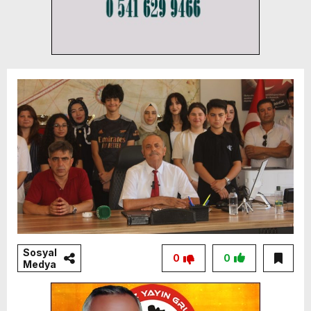
Sosyal
0
0
Medya