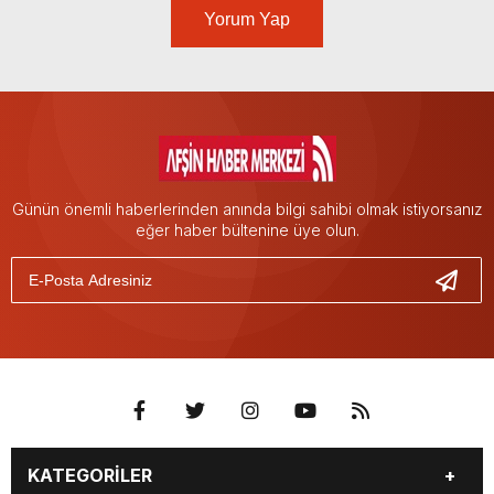
Yorum Yap
Günün önemli haberlerinden anında bilgi sahibi olmak istiyorsanız
eğer haber bültenine üye olun.
KATEGORİLER