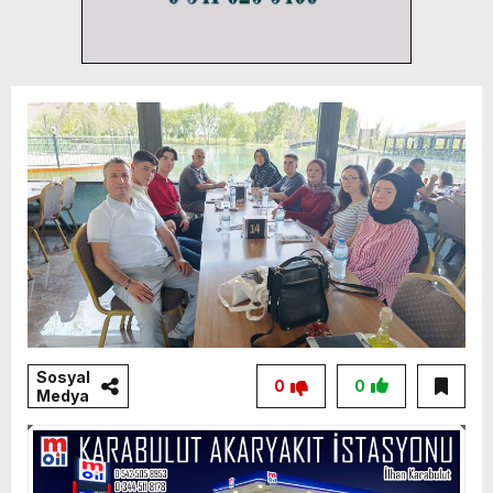
Sosyal
0
0
Medya