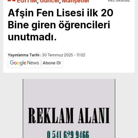
EĞİTİM
,
Güncel
,
Manşetler
kez okundu.
Afşin Fen Lisesi ilk 20
Bine giren öğrencileri
unutmadı.
Yayınlanma Tarihi :
30 Temmuz 2025 - 11:02