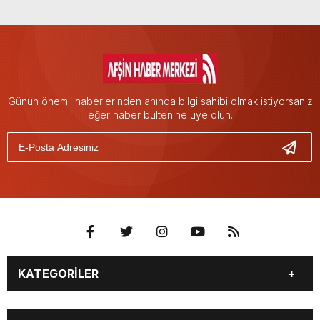
Günün önemli haberlerinden anında bilgi sahibi olmak istiyorsanız
eğer haber bültenine üye olun.
KATEGORİLER
EĞİTİM
EKONOMİ