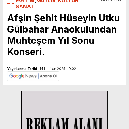
EĞİTİM
,
Güncel
,
KÜLTÜR
kez okundu.
SANAT
Afşin Şehit Hüseyin Utku
Gülbahar Anaokulundan
Muhteşem Yıl Sonu
Konseri.
Yayınlanma Tarihi :
14 Haziran 2025 - 9:02