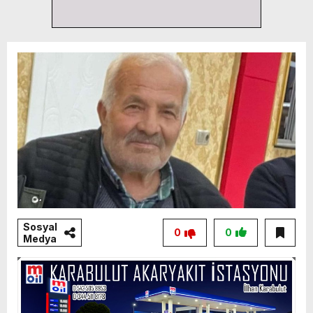
Sosyal
0
0
Medya