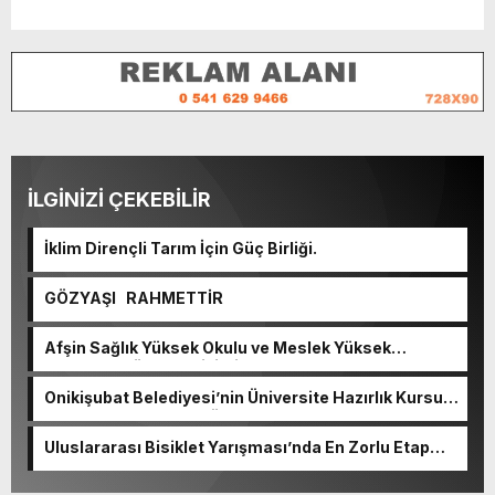
İLGİNİZİ ÇEKEBİLİR
İklim Dirençli Tarım İçin Güç Birliği.
GÖZYAŞI RAHMETTİR
Afşin Sağlık Yüksek Okulu ve Meslek Yüksek
Okulunda görev değişimi!
Onikişubat Belediyesi’nin Üniversite Hazırlık Kursu
başvurularında son gün 7 Ağustos.
Uluslararası Bisiklet Yarışması’nda En Zorlu Etap
Tamamlandı.