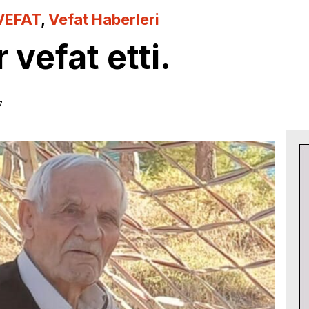
VEFAT
,
Vefat Haberleri
vefat etti.
7