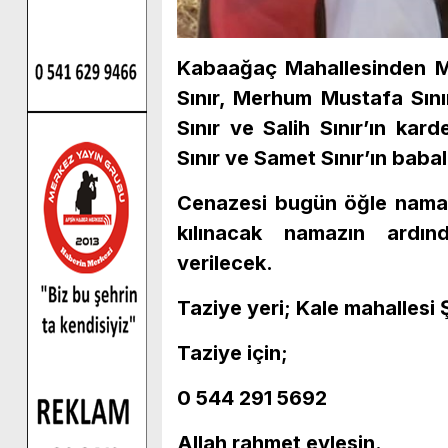
Kabaağaç Mahallesinden M
Sınır, Merhum Mustafa Sını
Sınır ve Salih Sınır’ın kar
Sınır ve Samet Sınır’ın baba
Cenazesi bugün öğle nama
kılınacak namazın ardı
verilecek.
Taziye yeri; Kale mahallesi
Taziye için;
0 544 291 5692
Allah rahmet eylesin.