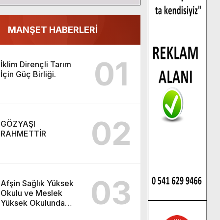
MANŞET HABERLERİ
01
İklim Dirençli Tarım
İçin Güç Birliği.
02
GÖZYAŞI
RAHMETTİR
03
Afşin Sağlık Yüksek
Okulu ve Meslek
Yüksek Okulunda
görev değişimi!