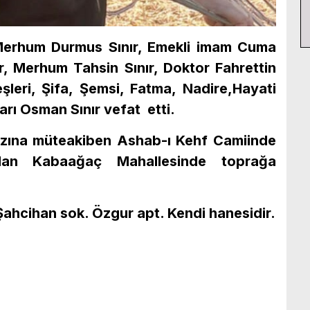
erhum Durmus Sınır, Emekli imam Cuma
r, Merhum Tahsin Sınır, Doktor Fahrettin
deşleri, Şifa, Şemsi, Fatma, Nadire,Hayati
ları Osman Sınır vefat etti.
zına müteakiben Ashab-ı Kehf Camiinde
ndan Kabaağaç Mahallesinde toprağa
 Şahcihan sok. Özgur apt. Kendi hanesidir.