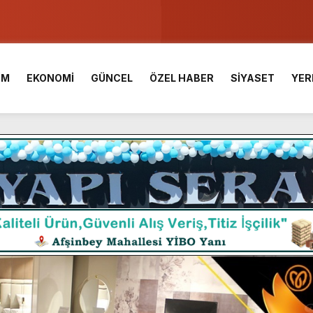
u ve Meslek Yüksek Okulunda görev değişimi!
 Üniversite Hazırlık Kursu başvurularında son gün 7 Ağustos.
İM
EKONOMİ
GÜNCEL
ÖZEL HABER
SİYASET
YER
ışması’nda En Zorlu Etap Tamamlandı.
TESİ YAYINLANDI.
e Yavuz’un Ezgileriyle Şenlendi.
de olduğu Filistin Konvoyu, güçlenerek ilerliyor.
ü KAFUM’da Sahne Alacak.
ç Birliği.