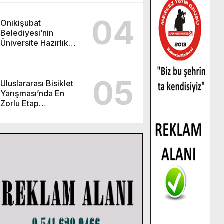
04
Onikişubat
Belediyesi’nin
Üniversite Hazırlık
Kursu başvurularında
son gün 7 Ağustos.
05
Uluslararası Bisiklet
Yarışması’nda En
Zorlu Etap
Tamamlandı.