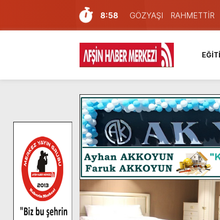
8:58
GÖZYAŞI RAHMETTİR
7:57
Afşin Sağlık Yüksek Okul
6:31
Onikişubat Belediyesi’nin
EĞİT
16:10
Uluslararası Bisiklet Yar
13:27
NOTER ONAYLI TYP LİS
11:22
KAFUM Fuar Alanı Bulut v
8:06
Afşinli bir hemşehrimizin 
14:05
Madrigal, Perşembe Gün
7:39
KEDİNİZ Mİ VAR?
4:58
İklim Dirençli Tarım İçin Gü