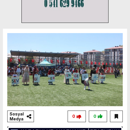
Sosyal
0
0
Medya