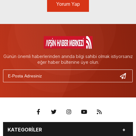
Yorum Yap
Günün önemli haberlerinden anında bilgi sahibi olmak istiyorsanız
eğer haber bültenine üye olun.
KATEGORİLER