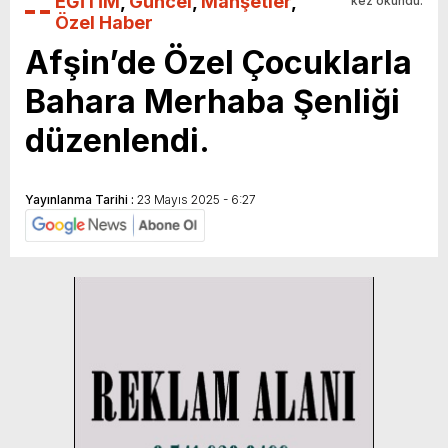
EĞİTİM
,
Güncel
,
Manşetler
,
kez okundu.
Özel Haber
Afşin’de Özel Çocuklarla
Bahara Merhaba Şenliği
düzenlendi.
Yayınlanma Tarihi :
23 Mayıs 2025 - 6:27