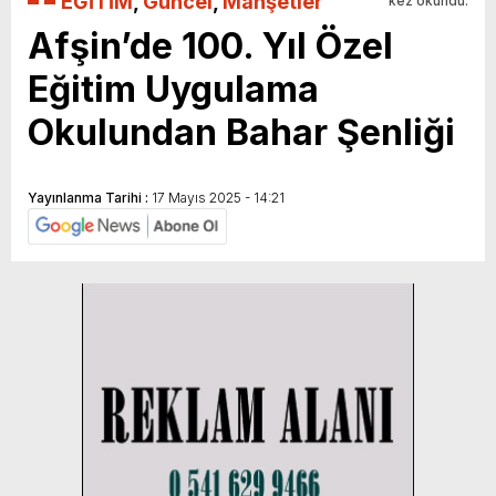
EĞİTİM
,
Güncel
,
Manşetler
kez okundu.
Afşin’de 100. Yıl Özel
Eğitim Uygulama
Okulundan Bahar Şenliği
Yayınlanma Tarihi :
17 Mayıs 2025 - 14:21