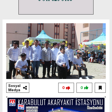
Sosyal
0
0
Medya