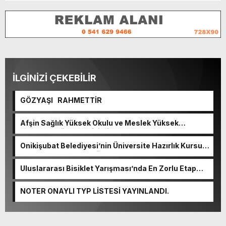
İLGİNİZİ ÇEKEBİLİR
GÖZYAŞI RAHMETTİR
Afşin Sağlık Yüksek Okulu ve Meslek Yüksek
Okulunda görev değişimi!
Onikişubat Belediyesi’nin Üniversite Hazırlık Kursu
başvurularında son gün 7 Ağustos.
Uluslararası Bisiklet Yarışması’nda En Zorlu Etap
Tamamlandı.
NOTER ONAYLI TYP LİSTESİ YAYINLANDI.