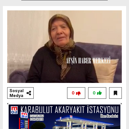
Sosyal
0
0
Medya