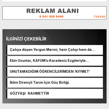
İLGİNİZİ ÇEKEBİLİR
Çatıya düşen Yorgun Mermi, hem Çatıyı hem de
Kulplu Tası delip geçti.
Ekin Uzunlar, KAFUM’u Karadeniz Ezgileriyle
Coşturacak.
UNUTAMADIĞIM ÖĞRENCİLERİMDEN ‘KIYMET’
İklim Dirençli Tarım İçin Güç Birliği.
GÖZYAŞI RAHMETTİR