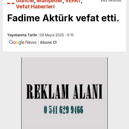
Güncel
,
Manşetler
,
VEFAT
,
kez okundu.
Vefat Haberleri
Fadime Aktürk vefat etti.
Yayınlanma Tarihi :
09 Mayıs 2025 - 6:15