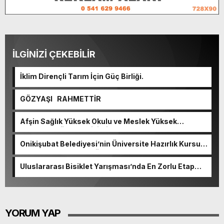
İLGİNİZİ ÇEKEBİLİR
İklim Dirençli Tarım İçin Güç Birliği.
GÖZYAŞI RAHMETTİR
Afşin Sağlık Yüksek Okulu ve Meslek Yüksek
Okulunda görev değişimi!
Onikişubat Belediyesi’nin Üniversite Hazırlık Kursu
başvurularında son gün 7 Ağustos.
Uluslararası Bisiklet Yarışması’nda En Zorlu Etap
Tamamlandı.
YORUM YAP