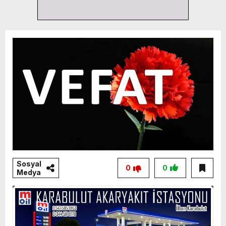
Sosyal
0
0
Medya