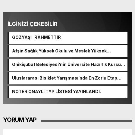
İLGİNİZİ ÇEKEBİLİR
GÖZYAŞI RAHMETTİR
Afşin Sağlık Yüksek Okulu ve Meslek Yüksek
Okulunda görev değişimi!
Onikişubat Belediyesi’nin Üniversite Hazırlık Kursu
başvurularında son gün 7 Ağustos.
Uluslararası Bisiklet Yarışması’nda En Zorlu Etap
Tamamlandı.
NOTER ONAYLI TYP LİSTESİ YAYINLANDI.
YORUM YAP