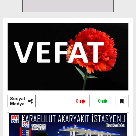
Sosyal
0
0
Medya