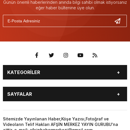
Günün önemli haberlerinden anında bilgi sahibi olmak istiyorsanız
eğer haber bültenine üye olun.
KATEGORİLER
EĞİTİM
EKONOMİ
SAYFALAR
GÜNCEL
ÖZEL HABER
SİYASET
YEREL HABERLER
EĞİTİM
EKONOMİ
KÜNYE
…
GÜNCEL
ÖZEL HABER
Sitemizde Yayınlanan Haber,Köşe Yazısı,Fotoğraf ve
3. SAYFA
KÜLTÜR
Videoların Telif Hakları AFŞİN MERKEZ YAYIN GURUBU'na
SİYASET
YEREL HABERLER
aittir. e-mail: afsinhabermerkezi@gmail.com