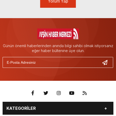
Yorum Yap
Günün önemli haberlerinden anında bilgi sahibi olmak istiyorsanız
eğer haber bültenine üye olun.
KATEGORİLER