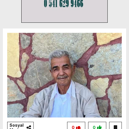
Sosyal
0
0