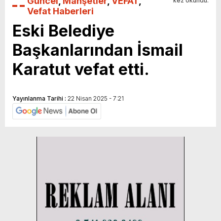
Güncel
,
Manşetler
,
VEFAT
,
kez okundu.
Vefat Haberleri
Eski Belediye
Başkanlarından İsmail
Karatut vefat etti.
Yayınlanma Tarihi :
22 Nisan 2025 - 7:21