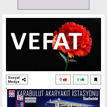
Sosyal
0
0
Medya