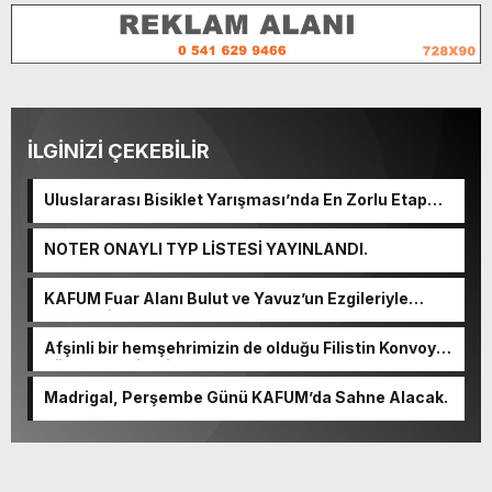
İLGİNİZİ ÇEKEBİLİR
Uluslararası Bisiklet Yarışması’nda En Zorlu Etap
Tamamlandı.
NOTER ONAYLI TYP LİSTESİ YAYINLANDI.
KAFUM Fuar Alanı Bulut ve Yavuz’un Ezgileriyle
Şenlendi.
Afşinli bir hemşehrimizin de olduğu Filistin Konvoyu,
güçlenerek ilerliyor.
Madrigal, Perşembe Günü KAFUM’da Sahne Alacak.