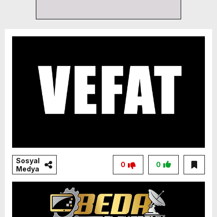
Sosyal
0
0
Medya