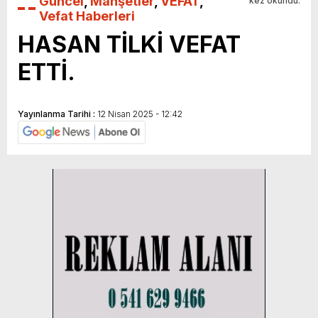
Güncel
,
Manşetler
,
VEFAT
,
kez okundu.
Vefat Haberleri
HASAN TİLKİ VEFAT
ETTİ.
Yayınlanma Tarihi :
12 Nisan 2025 - 12:42