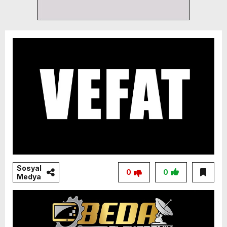
Sosyal
0
0
Medya