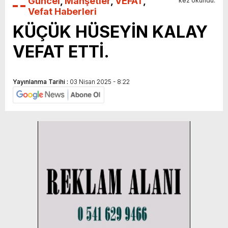
Güncel
,
Manşetler
,
VEFAT
,
kez okundu.
Vefat Haberleri
KÜÇÜK HÜSEYİN KALAY
VEFAT ETTİ.
Yayınlanma Tarihi :
03 Nisan 2025 - 8:22