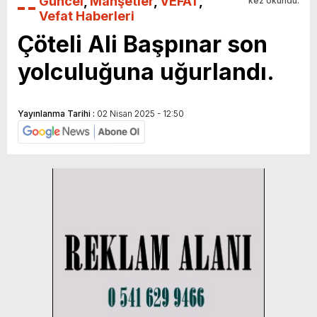
Güncel
,
Manşetler
,
VEFAT
,
kez okundu.
Vefat Haberleri
Çöteli Ali Başpınar son
yolculuğuna uğurlandı.
Yayınlanma Tarihi :
02 Nisan 2025 - 12:50