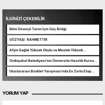
İLGİNİZİ ÇEKEBİLİR
İklim Dirençli Tarım İçin Güç Birliği.
GÖZYAŞI RAHMETTİR
Afşin Sağlık Yüksek Okulu ve Meslek Yüksek
Okulunda görev değişimi!
Onikişubat Belediyesi’nin Üniversite Hazırlık Kursu
başvurularında son gün 7 Ağustos.
Uluslararası Bisiklet Yarışması’nda En Zorlu Etap
Tamamlandı.
YORUM YAP