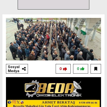
Sosyal
0
0
Medya