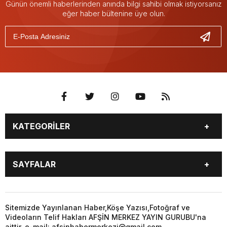
Günün önemli haberlerinden anında bilgi sahibi olmak istiyorsanız
eğer haber bültenine üye olun.
KATEGORİLER
EĞİTİM
EKONOMİ
SAYFALAR
GÜNCEL
ÖZEL HABER
SİYASET
YEREL HABERLER
EĞİTİM
EKONOMİ
KÜNYE
…
GÜNCEL
ÖZEL HABER
Sitemizde Yayınlanan Haber,Köşe Yazısı,Fotoğraf ve
3. SAYFA
KÜLTÜR
Videoların Telif Hakları AFŞİN MERKEZ YAYIN GURUBU'na
SİYASET
YEREL HABERLER
aittir. e-mail: afsinhabermerkezi@gmail.com