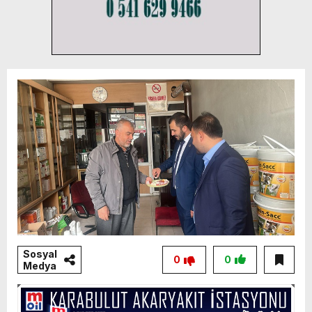
Sosyal
0
0
Medya