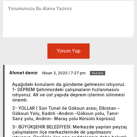
Yorum Yap
Ahmet demir
Nisan 3, 2025 / 7:27 pm
Yanıtla
Aşağıdaki konuların da gündeme gelmesini istiyoruz.
1- DEPREM Şehrimizdeki çalışmaların hızlanmasını
istiyoruz. Alt ve üst yapıda deprem izlerinin silinmesi
önemli.
2- YOLLAR ( Son Tünel ile Göksun arası, Elbistan –
Göksun Yolu, Kadirli –Andırın –Göksun yolu, Tanır-
Sarız yolu, Andırın- Maraş yolu Körsülü köprüsü)
3- BÜYÜKŞEHİR BELEDİYESİ: Merkezde yapılan peyzaj
çalışmaların ilçe merkezlerinde de yapılmasını