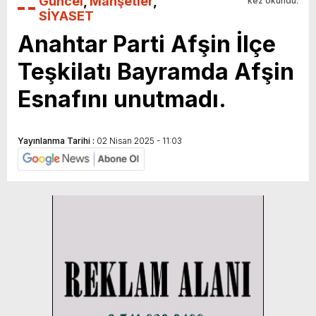
Güncel
,
Manşetler
,
kez okundu.
SİYASET
Anahtar Parti Afşin İlçe
Teşkilatı Bayramda Afşin
Esnafını unutmadı.
Yayınlanma Tarihi :
02 Nisan 2025 - 11:03