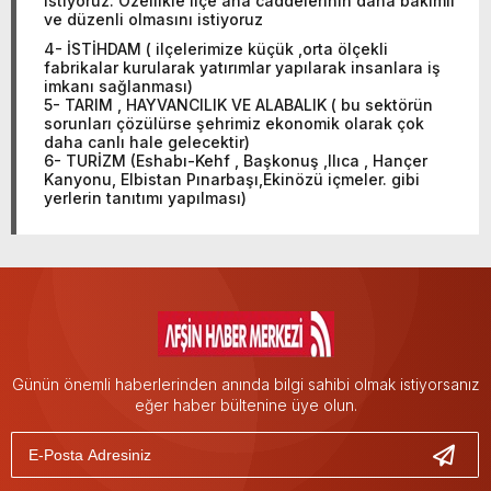
istiyoruz. Özellikle ilçe ana caddelerinin daha bakımlı
ve düzenli olmasını istiyoruz
4- İSTİHDAM ( ilçelerimize küçük ,orta ölçekli
fabrikalar kurularak yatırımlar yapılarak insanlara iş
imkanı sağlanması)
5- TARIM , HAYVANCILIK VE ALABALIK ( bu sektörün
sorunları çözülürse şehrimiz ekonomik olarak çok
daha canlı hale gelecektir)
6- TURİZM (Eshabı-Kehf , Başkonuş ,Ilıca , Hançer
Kanyonu, Elbistan Pınarbaşı,Ekinözü içmeler. gibi
yerlerin tanıtımı yapılması)
Günün önemli haberlerinden anında bilgi sahibi olmak istiyorsanız
eğer haber bültenine üye olun.