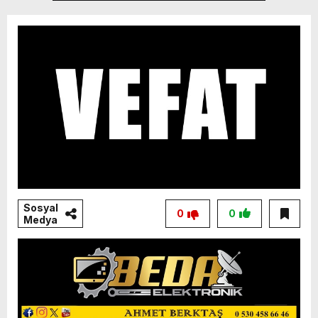
Sosyal
0
0
Medya