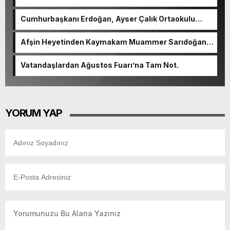
Cumhurbaşkanı Erdoğan, Ayser Çalık Ortaokulu
Şehitlerinin Aileleriyle Bir Araya Geldi.
Afşin Heyetinden Kaymakam Muammer Sarıdoğan’a
Beşikdüzü’nde hayırlı olsun ziyareti.
Vatandaşlardan Ağustos Fuarı’na Tam Not.
YORUM YAP