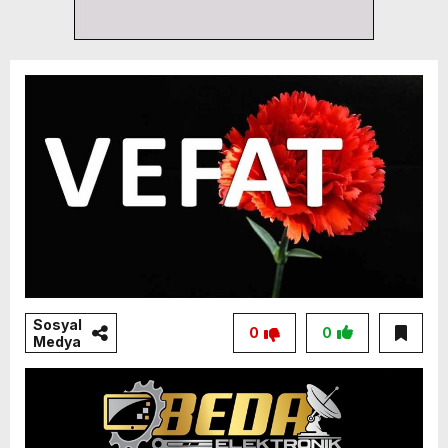
Sosyal
0
0
Medya