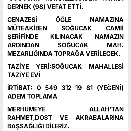
DERNEK (98) VEFAT ETTİ.
CENAZESİ ÖĞLE NAMAZINA
MÜTEAKİBEN SOĞUCAK CAMİİ
ŞERİFİNDE KILINACAK NAMAZIN
ARDINDAN SOĞUCAK MAH.
MEZARLIĞINDA TOPRAĞA VERİLECEK.
TAZİYE YERİ:SOĞUCAK MAHALLESİ
TAZİYE EVİ
İRTİBAT: 0 549 312 19 81 (YEĞENİ)
ADEM TOPLAMA
MERHUMEYE ALLAH’TAN
RAHMET,DOST VE AKRABALARINA
BAŞSAĞLIĞI DİLERİZ.