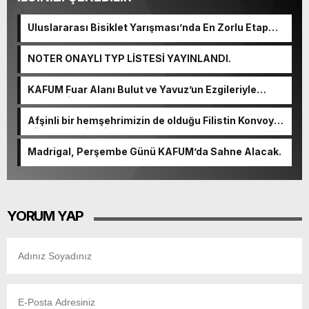
Uluslararası Bisiklet Yarışması’nda En Zorlu Etap
Tamamlandı.
NOTER ONAYLI TYP LİSTESİ YAYINLANDI.
KAFUM Fuar Alanı Bulut ve Yavuz’un Ezgileriyle
Şenlendi.
Afşinli bir hemşehrimizin de olduğu Filistin Konvoyu,
güçlenerek ilerliyor.
Madrigal, Perşembe Günü KAFUM’da Sahne Alacak.
YORUM YAP