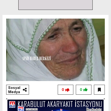
Sosyal
0
0
Medya