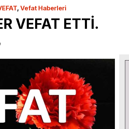
VEFAT
,
Vefat Haberleri
R VEFAT ETTİ.
9