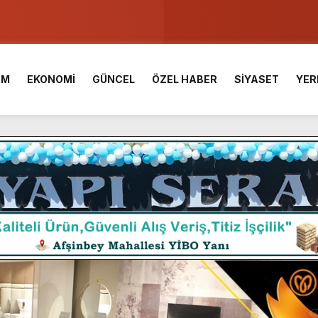
u ve Meslek Yüksek Okulunda görev değişimi!
 Üniversite Hazırlık Kursu başvurularında son gün 7 Ağustos.
İM
EKONOMİ
GÜNCEL
ÖZEL HABER
SİYASET
YER
ışması’nda En Zorlu Etap Tamamlandı.
TESİ YAYINLANDI.
e Yavuz’un Ezgileriyle Şenlendi.
de olduğu Filistin Konvoyu, güçlenerek ilerliyor.
ü KAFUM’da Sahne Alacak.
ç Birliği.