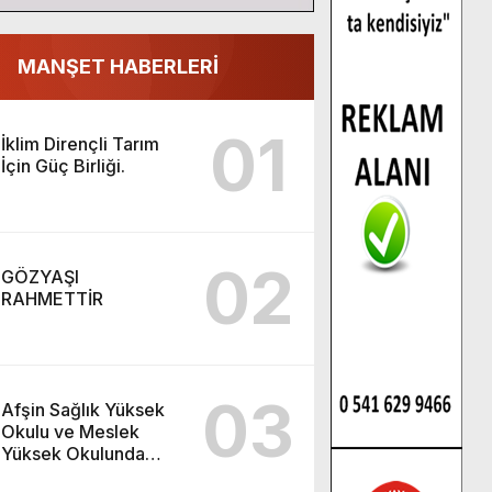
MANŞET HABERLERİ
01
İklim Dirençli Tarım
İçin Güç Birliği.
02
GÖZYAŞI
RAHMETTİR
03
Afşin Sağlık Yüksek
Okulu ve Meslek
Yüksek Okulunda
görev değişimi!