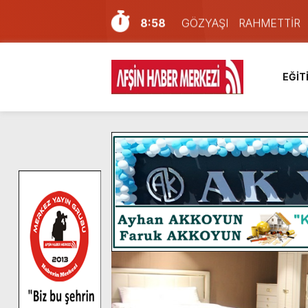
8:58
GÖZYAŞI RAHMETTİR
7:57
Afşin Sağlık Yüksek Okul
6:31
Onikişubat Belediyesi’nin
EĞİT
16:10
Uluslararası Bisiklet Yar
13:27
NOTER ONAYLI TYP LİS
11:22
KAFUM Fuar Alanı Bulut v
8:06
Afşinli bir hemşehrimizin 
14:05
Madrigal, Perşembe Gün
7:39
KEDİNİZ Mİ VAR?
4:58
İklim Dirençli Tarım İçin Gü