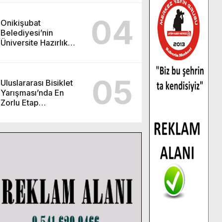
04
Onikişubat
Belediyesi’nin
Üniversite Hazırlık
Kursu başvurularında
son gün 7 Ağustos.
05
Uluslararası Bisiklet
Yarışması’nda En
Zorlu Etap
Tamamlandı.