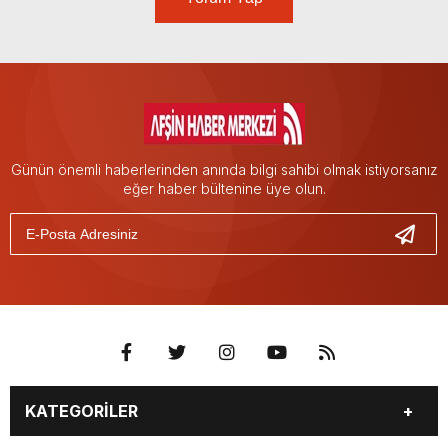
Günün önemli haberlerinden anında bilgi sahibi olmak istiyorsanız
eğer haber bültenine üye olun.
KATEGORİLER