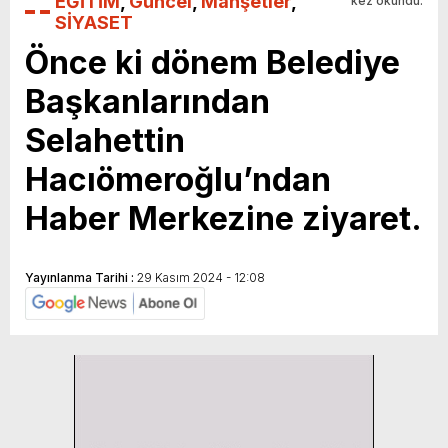
EĞİTİM
,
Güncel
,
Manşetler
,
kez okundu.
SİYASET
Önce ki dönem Belediye
Başkanlarından
Selahettin
Hacıömeroğlu’ndan
Haber Merkezine ziyaret.
Yayınlanma Tarihi :
29 Kasım 2024 - 12:08