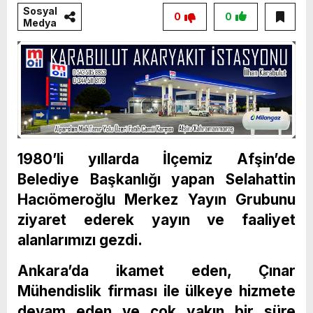
Sosyal
0
0
Medya
1980’li yıllarda İlçemiz Afşin’de
Belediye Başkanlığı yapan Selahattin
Hacıömeroğlu Merkez Yayın Grubunu
ziyaret ederek yayın ve faaliyet
alanlarımızı gezdi.
Ankara’da ikamet eden, Çınar
Mühendislik firması ile ülkeye hizmete
devam eden ve çok yakın bir süre