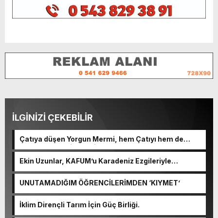
İLGİNİZİ ÇEKEBİLİR
Çatıya düşen Yorgun Mermi, hem Çatıyı hem de
Kulplu Tası delip geçti.
Ekin Uzunlar, KAFUM’u Karadeniz Ezgileriyle
Coşturacak.
UNUTAMADIĞIM ÖĞRENCİLERİMDEN ‘KIYMET’
İklim Dirençli Tarım İçin Güç Birliği.