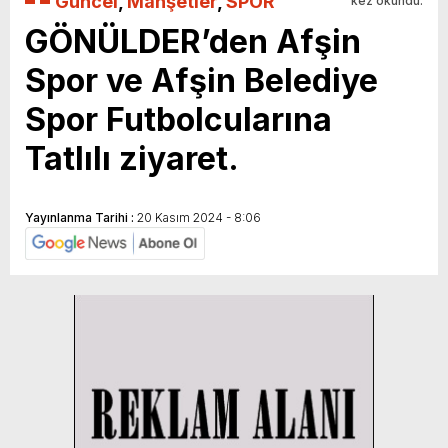
Güncel
,
Manşetler
,
SPOR
kez okundu.
GÖNÜLDER’den Afşin
Spor ve Afşin Belediye
Spor Futbolcularına
Tatlılı ziyaret.
Yayınlanma Tarihi :
20 Kasım 2024 - 8:06