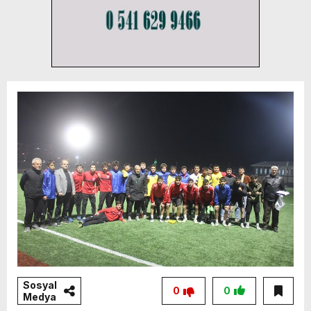
Sosyal
0
0
Medya