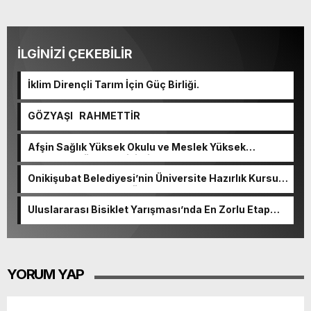
İLGİNİZİ ÇEKEBİLİR
İklim Dirençli Tarım İçin Güç Birliği.
GÖZYAŞI RAHMETTİR
Afşin Sağlık Yüksek Okulu ve Meslek Yüksek
Okulunda görev değişimi!
Onikişubat Belediyesi’nin Üniversite Hazırlık Kursu
başvurularında son gün 7 Ağustos.
Uluslararası Bisiklet Yarışması’nda En Zorlu Etap
Tamamlandı.
YORUM YAP