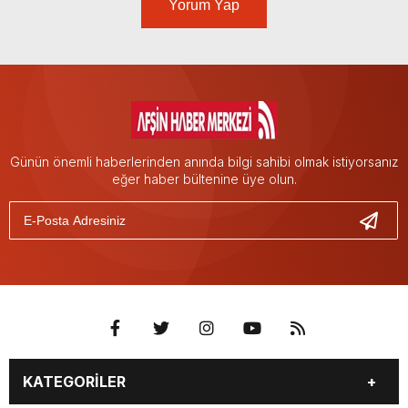
Yorum Yap
Günün önemli haberlerinden anında bilgi sahibi olmak istiyorsanız
eğer haber bültenine üye olun.
KATEGORİLER