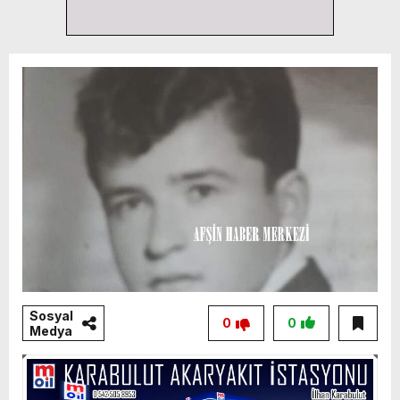
Sosyal
0
0
Medya