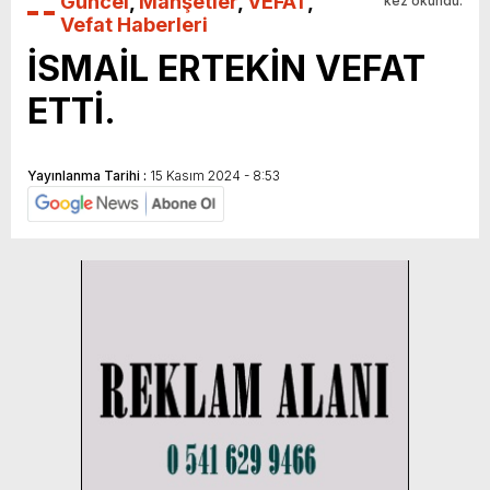
Güncel
,
Manşetler
,
VEFAT
,
kez okundu.
Vefat Haberleri
İSMAİL ERTEKİN VEFAT
ETTİ.
Yayınlanma Tarihi :
15 Kasım 2024 - 8:53