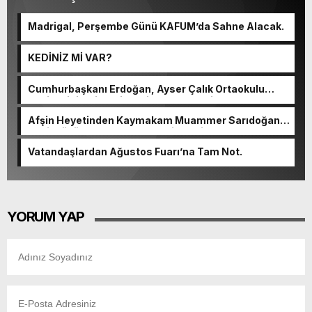
Madrigal, Perşembe Günü KAFUM’da Sahne Alacak.
KEDİNİZ Mİ VAR?
Cumhurbaşkanı Erdoğan, Ayser Çalık Ortaokulu
Şehitlerinin Aileleriyle Bir Araya Geldi.
Afşin Heyetinden Kaymakam Muammer Sarıdoğan’a
Beşikdüzü’nde hayırlı olsun ziyareti.
Vatandaşlardan Ağustos Fuarı’na Tam Not.
YORUM YAP