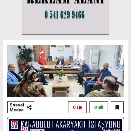
Sosyal
0
0
Medya