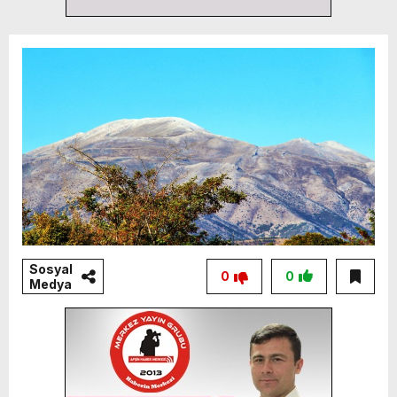
Sosyal
0
0
Medya