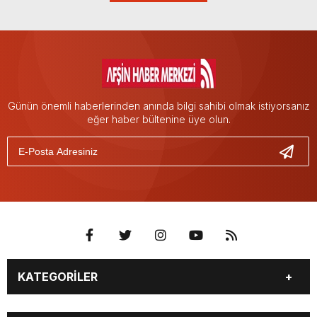
Günün önemli haberlerinden anında bilgi sahibi olmak istiyorsanız
eğer haber bültenine üye olun.
KATEGORİLER
EĞİTİM
EKONOMİ