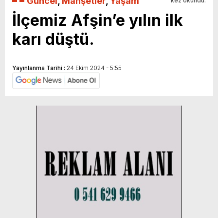
Güncel
,
Manşetler
,
Yaşam
kez okundu.
İlçemiz Afşin’e yılın ilk
karı düştü.
Yayınlanma Tarihi :
24 Ekim 2024 - 5:55