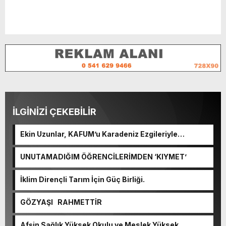
İLGİNİZİ ÇEKEBİLİR
Ekin Uzunlar, KAFUM’u Karadeniz Ezgileriyle
Coşturacak.
UNUTAMADIĞIM ÖĞRENCİLERİMDEN ‘KIYMET’
İklim Dirençli Tarım İçin Güç Birliği.
GÖZYAŞI RAHMETTİR
Afşin Sağlık Yüksek Okulu ve Meslek Yüksek