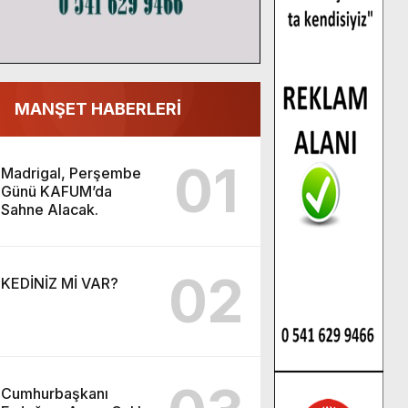
MANŞET HABERLERİ
01
Madrigal, Perşembe
Günü KAFUM’da
Sahne Alacak.
02
KEDİNİZ Mİ VAR?
Cumhurbaşkanı