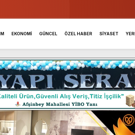
ser Çalık Ortaokulu Şehitlerinin Aileleriyle Bir Araya Geldi.
am Muammer Sarıdoğan’a Beşikdüzü’nde hayırlı olsun ziyareti
İM
EKONOMİ
GÜNCEL
ÖZEL HABER
SİYASET
YER
Fuarı’na Tam Not.
 2 Bin Genç Doğa ve Bilimle Buluştu.
 Desteği Türkiye Derecesi Getirdi.
iği hediyelik eşya satışı Yunus Dağdelen tarafından yaşatılıyor.
 birliktelik, Afşin Spor’un en büyük gücüdür.”
araş Kalesinde çalışmaları yerinde inceledi.
ü KAFUM’da Sahne Alacak.