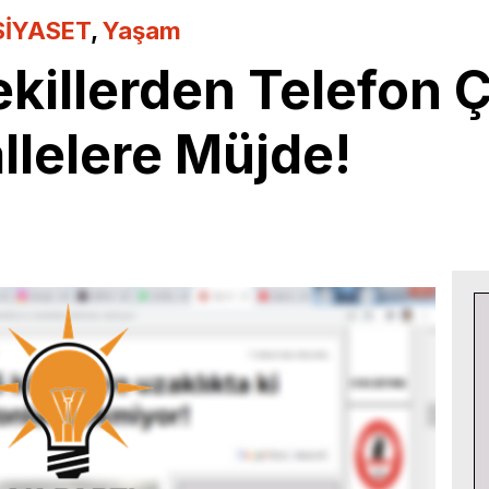
SİYASET
,
Yaşam
Vekillerden Telefo
llelere Müjde!