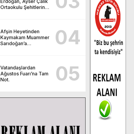
03
Erdoğan, Ayser Çalık
Ortaokulu Şehitlerinin
Aileleriyle Bir Araya
Geldi.
04
Afşin Heyetinden
Kaymakam Muammer
Sarıdoğan’a
Beşikdüzü’nde hayırlı
olsun ziyareti.
05
Vatandaşlardan
Ağustos Fuarı’na Tam
Not.