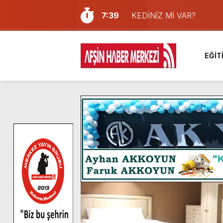
7:39
KEDİNİZ Mİ VAR?
7:27
Cumhurbaşkanı Erdoğan, Ay
13:57
Afşin Heyetinden Kaymak
EĞİT
10:34
Vatandaşlardan Ağustos 
16:48
Pusula Maraş Kamplarında
16:46
Pusula Maraş’ın Akademik
9:47
Afşin’de Orjinal deri işçil
8:37
Başkan Furkan Kılınç: “Bu
4:28
Başkan Görgel, Kahramanm
14:05
Madrigal, Perşembe Gün