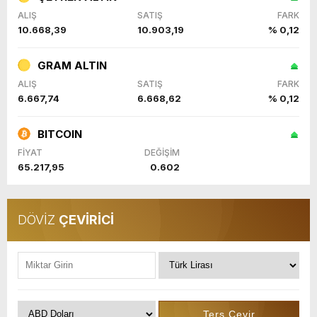
ALIŞ
SATIŞ
FARK
10.668,39
10.903,19
% 0,12
GRAM ALTIN
ALIŞ
SATIŞ
FARK
6.667,74
6.668,62
% 0,12
BITCOIN
FİYAT
DEĞİŞİM
65.217,95
0.602
DÖVİZ
ÇEVİRİCİ