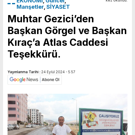
EKONOMİ
,
Güncel
,
kez okundu.
Manşetler
,
SİYASET
Muhtar Gezici’den
Başkan Görgel ve Başkan
Kıraç’a Atlas Caddesi
Teşekkürü.
Yayınlanma Tarihi :
24 Eylül 2024 - 5:57