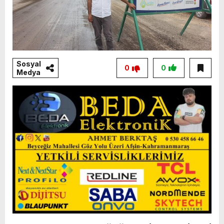
Sosyal
0
0
Medya