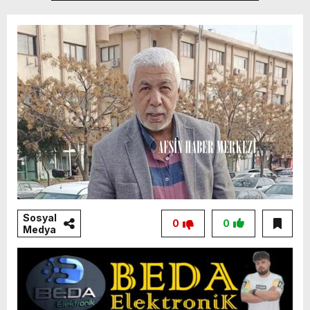
Sosyal
0
0
Medya