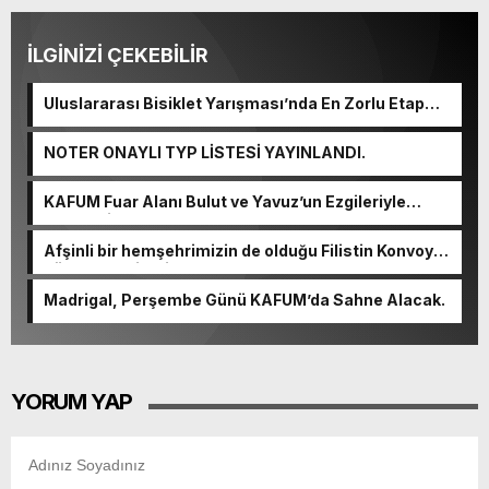
İLGİNİZİ ÇEKEBİLİR
Uluslararası Bisiklet Yarışması’nda En Zorlu Etap
Tamamlandı.
NOTER ONAYLI TYP LİSTESİ YAYINLANDI.
KAFUM Fuar Alanı Bulut ve Yavuz’un Ezgileriyle
Şenlendi.
Afşinli bir hemşehrimizin de olduğu Filistin Konvoyu,
güçlenerek ilerliyor.
Madrigal, Perşembe Günü KAFUM’da Sahne Alacak.
YORUM YAP