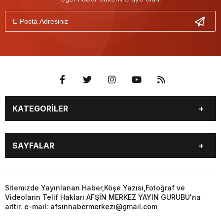
KATEGORİLER
EĞİTİM
EKONOMİ
SAYFALAR
GÜNCEL
ÖZEL HABER
SİYASET
YEREL HABERLER
EĞİTİM
EKONOMİ
KÜNYE
…
GÜNCEL
ÖZEL HABER
Sitemizde Yayınlanan Haber,Köşe Yazısı,Fotoğraf ve
3. SAYFA
KÜLTÜR
Videoların Telif Hakları AFŞİN MERKEZ YAYIN GURUBU'na
SİYASET
YEREL HABERLER
aittir. e-mail: afsinhabermerkezi@gmail.com
SANAT
KÜNYE
…
BİYOGRAFİ
DÜNYA