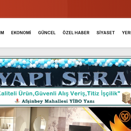
ser Çalık Ortaokulu Şehitlerinin Aileleriyle Bir Araya Geldi.
am Muammer Sarıdoğan’a Beşikdüzü’nde hayırlı olsun ziyareti
İM
EKONOMİ
GÜNCEL
ÖZEL HABER
SİYASET
YER
Fuarı’na Tam Not.
 2 Bin Genç Doğa ve Bilimle Buluştu.
 Desteği Türkiye Derecesi Getirdi.
iği hediyelik eşya satışı Yunus Dağdelen tarafından yaşatılıyor.
 birliktelik, Afşin Spor’un en büyük gücüdür.”
araş Kalesinde çalışmaları yerinde inceledi.
ü KAFUM’da Sahne Alacak.