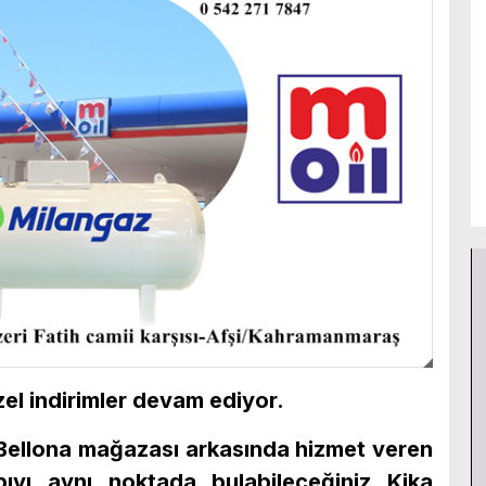
l indirimler devam ediyor.
 Bellona mağazası arkasında hizmet veren
ıyı aynı noktada bulabileceğiniz Kika