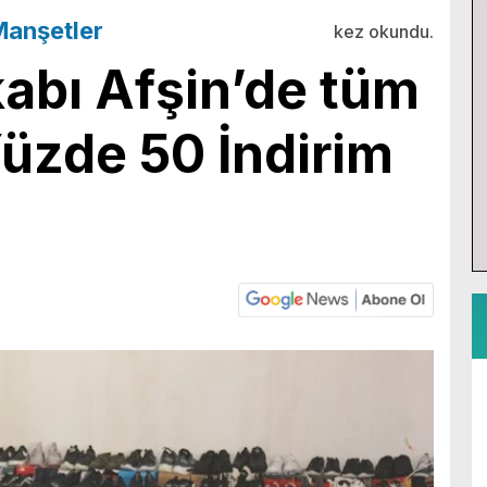
anşetler
kez okundu.
abı Afşin’de tüm
üzde 50 İndirim