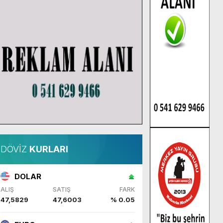
DÖVİZ
KURLARI
DOLAR
ALIŞ
SATIŞ
FARK
47,5829
47,6003
% 0.05