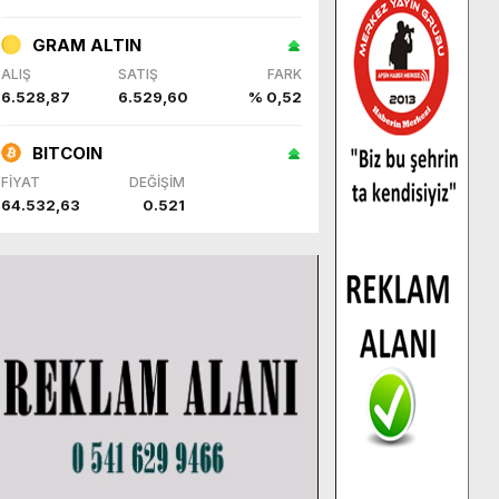
GRAM ALTIN
ALIŞ
SATIŞ
FARK
6.528,87
6.529,60
% 0,52
BITCOIN
FİYAT
DEĞİŞİM
64.532,63
0.521