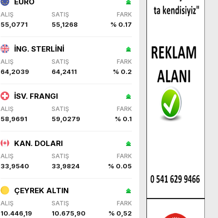
EURO
ALIŞ
SATIŞ
FARK
55,0771
55,1268
% 0.17
İNG. STERLİNİ
ALIŞ
SATIŞ
FARK
64,2039
64,2411
% 0.2
İSV. FRANGI
ALIŞ
SATIŞ
FARK
58,9691
59,0279
% 0.1
KAN. DOLARI
ALIŞ
SATIŞ
FARK
33,9540
33,9824
% 0.05
ÇEYREK ALTIN
ALIŞ
SATIŞ
FARK
10.446,19
10.675,90
% 0,52