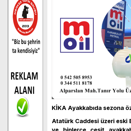
KİKA Ayakkabıda sezona öze
Atatürk Caddesi üzeri eski
ve binlerce çeşit ayakkab