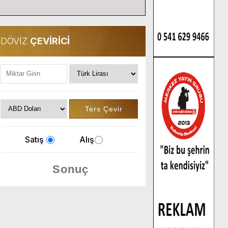
DÖVİZ
ÇEVİRİCİ
Satış
Alış