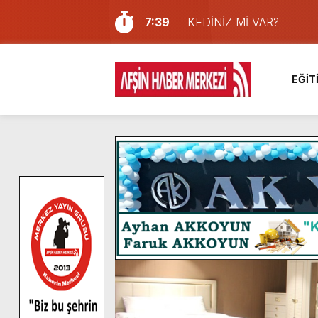
7:39
KEDİNİZ Mİ VAR?
7:27
Cumhurbaşkanı Erdoğan, Ay
13:57
Afşin Heyetinden Kaymak
EĞİT
10:34
Vatandaşlardan Ağustos 
16:48
Pusula Maraş Kamplarında
16:46
Pusula Maraş’ın Akademik
9:47
Afşin’de Orjinal deri işçil
8:37
Başkan Furkan Kılınç: “Bu
4:28
Başkan Görgel, Kahramanm
14:05
Madrigal, Perşembe Gün