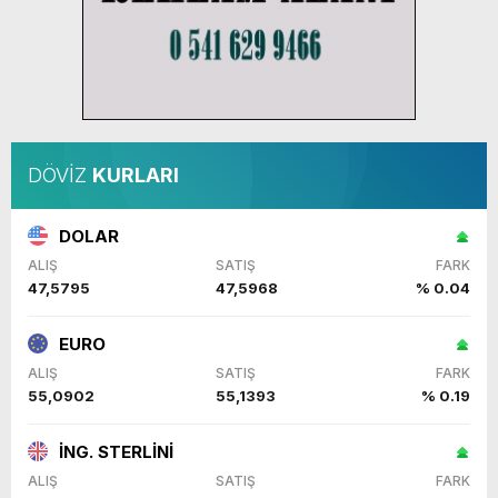
DÖVİZ
KURLARI
DOLAR
ALIŞ
SATIŞ
FARK
47,5795
47,5968
% 0.04
EURO
ALIŞ
SATIŞ
FARK
55,0902
55,1393
% 0.19
İNG. STERLİNİ
ALIŞ
SATIŞ
FARK