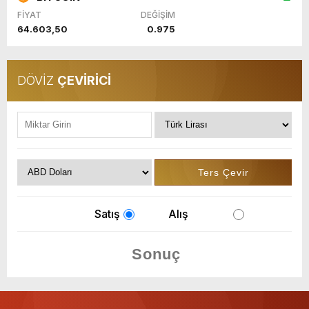
FİYAT
DEĞİŞİM
64.603,50
0.975
DÖVİZ
ÇEVİRİCİ
Satış
Alış