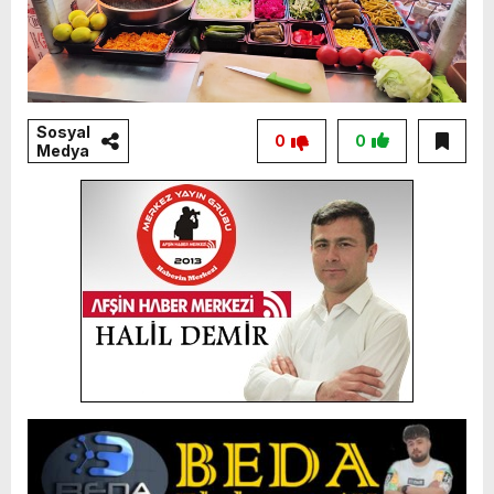
Sosyal
0
0
Medya