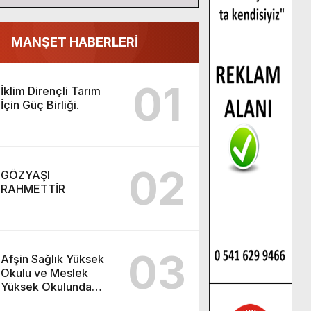
MANŞET HABERLERİ
01
İklim Dirençli Tarım
İçin Güç Birliği.
02
GÖZYAŞI
RAHMETTİR
03
Afşin Sağlık Yüksek
Okulu ve Meslek
Yüksek Okulunda
görev değişimi!