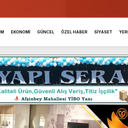
u ve Meslek Yüksek Okulunda görev değişimi!
 Üniversite Hazırlık Kursu başvurularında son gün 7 Ağustos.
İM
EKONOMİ
GÜNCEL
ÖZEL HABER
SİYASET
YER
ışması’nda En Zorlu Etap Tamamlandı.
TESİ YAYINLANDI.
e Yavuz’un Ezgileriyle Şenlendi.
de olduğu Filistin Konvoyu, güçlenerek ilerliyor.
ü KAFUM’da Sahne Alacak.
ç Birliği.