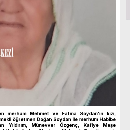
nden merhum Mehmet ve Fatma Soydan’ın kızı,
mekli öğretmen Doğan Soydan ile merhum Habibe
han Yıldırım, Münevver Özgenç, Kafiye Meşe