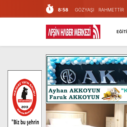
8:58
GÖZYAŞI RAHMETTİR
7:57
Afşin Sağlık Yüksek Okul
6:31
Onikişubat Belediyesi’nin
EĞİT
16:10
Uluslararası Bisiklet Yar
13:27
NOTER ONAYLI TYP LİS
11:22
KAFUM Fuar Alanı Bulut v
8:06
Afşinli bir hemşehrimizin 
14:05
Madrigal, Perşembe Gün
7:39
KEDİNİZ Mİ VAR?
4:58
İklim Dirençli Tarım İçin Gü