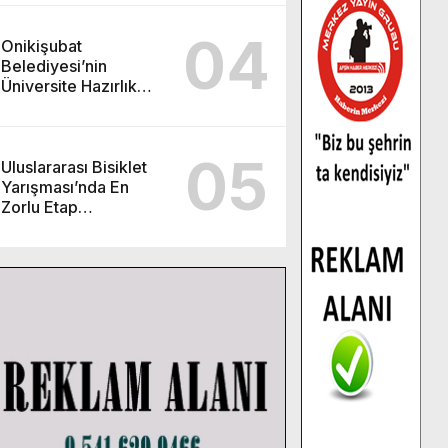
04
Onikişubat
Belediyesi’nin
Üniversite Hazırlık
Kursu başvurularında
son gün 7 Ağustos.
05
Uluslararası Bisiklet
Yarışması’nda En
Zorlu Etap
Tamamlandı.