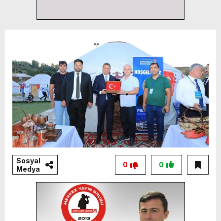
Sosyal
0
0
Medya