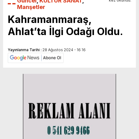
Güncel
,
KÜLTÜR SANAT
,
kez okundu.
Manşetler
Kahramanmaraş,
Ahlat’ta İlgi Odağı Oldu.
Yayınlanma Tarihi :
28 Ağustos 2024 - 16:16