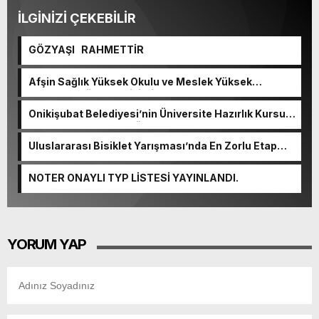
İLGİNİZİ ÇEKEBİLİR
GÖZYAŞI RAHMETTİR
Afşin Sağlık Yüksek Okulu ve Meslek Yüksek
Okulunda görev değişimi!
Onikişubat Belediyesi’nin Üniversite Hazırlık Kursu
başvurularında son gün 7 Ağustos.
Uluslararası Bisiklet Yarışması’nda En Zorlu Etap
Tamamlandı.
NOTER ONAYLI TYP LİSTESİ YAYINLANDI.
YORUM YAP