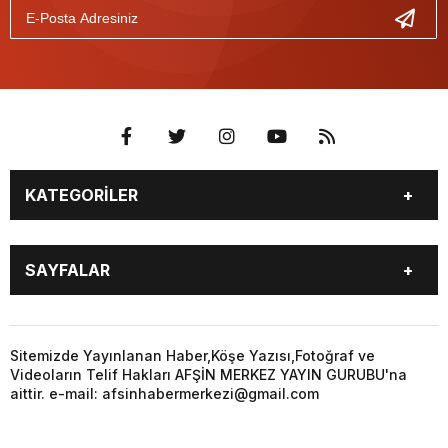
KATEGORİLER
EĞİTİM
EKONOMİ
SAYFALAR
GÜNCEL
ÖZEL HABER
SİYASET
YEREL HABERLER
EĞİTİM
EKONOMİ
KÜNYE
…
GÜNCEL
ÖZEL HABER
Sitemizde Yayınlanan Haber,Köşe Yazısı,Fotoğraf ve
3. SAYFA
KÜLTÜR
Videoların Telif Hakları AFŞİN MERKEZ YAYIN GURUBU'na
SİYASET
YEREL HABERLER
aittir. e-mail: afsinhabermerkezi@gmail.com
SANAT
KÜNYE
…
BİYOGRAFİ
DÜNYA
3. SAYFA
KÜLTÜR