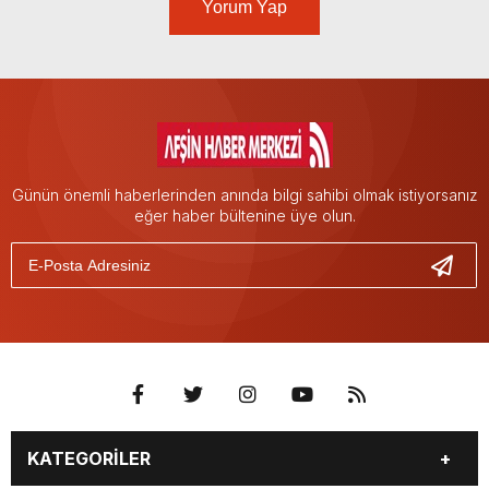
Yorum Yap
Günün önemli haberlerinden anında bilgi sahibi olmak istiyorsanız
eğer haber bültenine üye olun.
KATEGORİLER