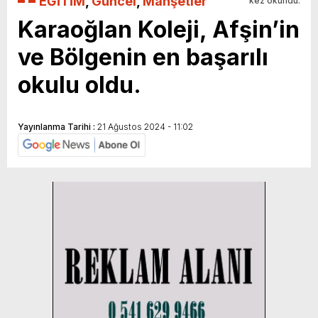
EĞİTİM
,
Güncel
,
Manşetler
kez okundu.
Karaoğlan Koleji, Afşin’in
ve Bölgenin en başarılı
okulu oldu.
Yayınlanma Tarihi :
21 Ağustos 2024 - 11:02