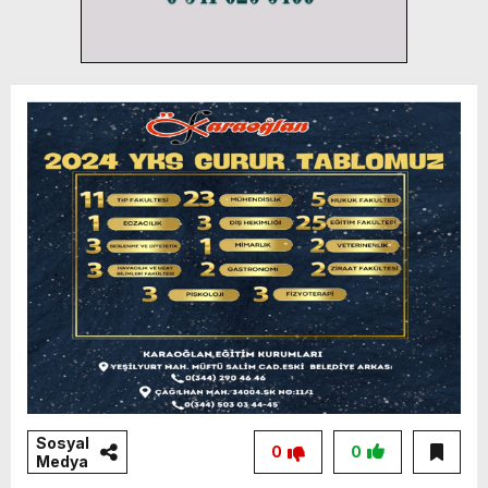
Sosyal
0
0
Medya