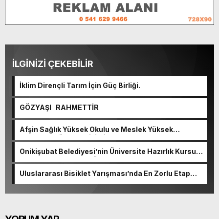
İLGİNİZİ ÇEKEBİLİR
İklim Dirençli Tarım İçin Güç Birliği.
GÖZYAŞI RAHMETTİR
Afşin Sağlık Yüksek Okulu ve Meslek Yüksek
Okulunda görev değişimi!
Onikişubat Belediyesi’nin Üniversite Hazırlık Kursu
başvurularında son gün 7 Ağustos.
Uluslararası Bisiklet Yarışması’nda En Zorlu Etap
Tamamlandı.
YORUM YAP