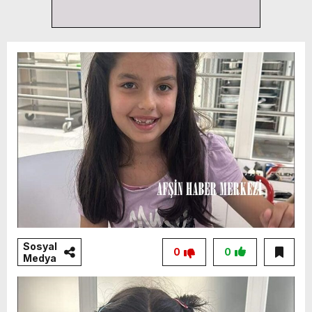
Sosyal
0
0
Medya