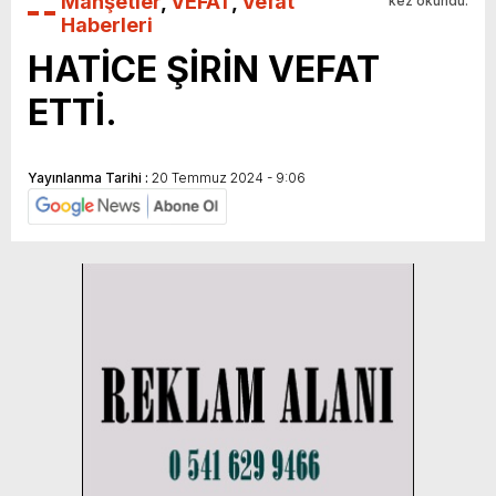
Manşetler
,
VEFAT
,
Vefat
kez okundu.
Haberleri
HATİCE ŞİRİN VEFAT
ETTİ.
Yayınlanma Tarihi :
20 Temmuz 2024 - 9:06