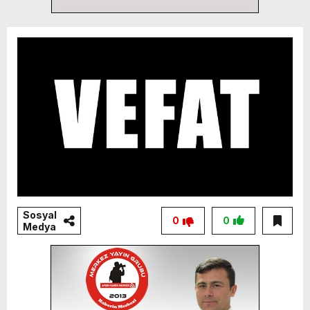
Sosyal
0
0
Medya