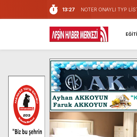
13:27
NOTER ONAYLI TYP LİS
11:22
KAFUM Fuar Alanı Bulut v
8:06
Afşinli bir hemşehrimizin 
EĞİT
14:05
Madrigal, Perşembe Gün
7:39
KEDİNİZ Mİ VAR?
7:27
Cumhurbaşkanı Erdoğan, Ay
13:57
Afşin Heyetinden Kaymak
10:34
Vatandaşlardan Ağustos 
16:48
Pusula Maraş Kamplarında
16:10
Uluslararası Bisiklet Yar