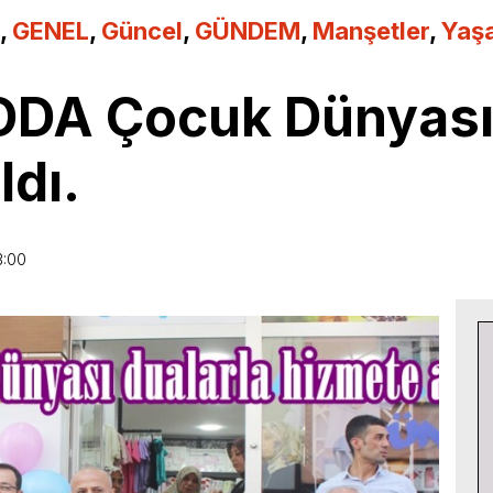
,
GENEL
,
Güncel
,
GÜNDEM
,
Manşetler
,
Yaş
ODA Çocuk Dünyası 
ldı.
3:00