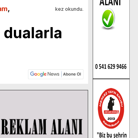
am
,
kez okundu.
dualarla