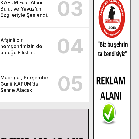
03
KAFUM Fuar Alanı
Bulut ve Yavuz’un
Ezgileriyle Şenlendi.
04
Afşinli bir
hemşehrimizin de
olduğu Filistin
Konvoyu, güçlenerek
ilerliyor.
05
Madrigal, Perşembe
Günü KAFUM’da
Sahne Alacak.