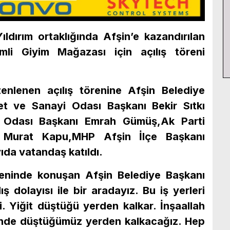
ldırım ortaklığında Afşin’e kazandırılan
li Giyim Mağazası için açılış töreni
nlenen açılış törenine Afşin Belediye
et ve Sanayi Odası Başkanı Bekir Sıtkı
r Odası Başkanı Emrah Gümüş,Ak Parti
i Murat Kapu,MHP Afşin İlçe Başkanı
da vatandaş katıldı.
öreninde konuşan Afşin Belediye Başkanı
ş dolayısı ile bir aradayız. Bu iş yerleri
i. Yiğit düştüğü yerden kalkar. İnşaallah
nde düştüğümüz yerden kalkacağız. Hep