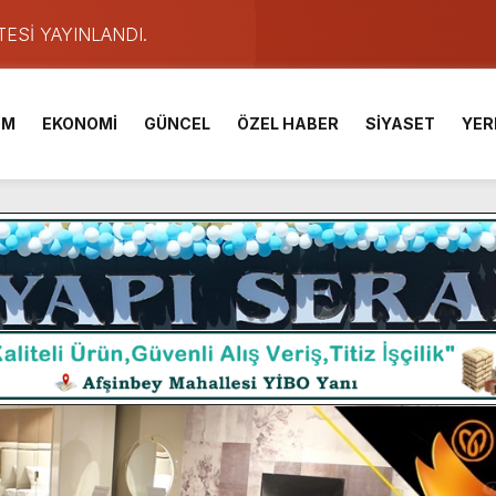
TESİ YAYINLANDI.
e Yavuz’un Ezgileriyle Şenlendi.
de olduğu Filistin Konvoyu, güçlenerek ilerliyor.
İM
EKONOMİ
GÜNCEL
ÖZEL HABER
SİYASET
YER
ü KAFUM’da Sahne Alacak.
ser Çalık Ortaokulu Şehitlerinin Aileleriyle Bir Araya Geldi.
am Muammer Sarıdoğan’a Beşikdüzü’nde hayırlı olsun ziyareti
Fuarı’na Tam Not.
 2 Bin Genç Doğa ve Bilimle Buluştu.
ışması’nda En Zorlu Etap Tamamlandı.