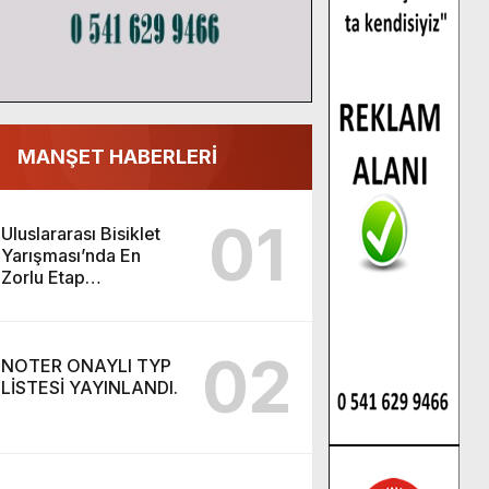
MANŞET HABERLERİ
01
Uluslararası Bisiklet
Yarışması’nda En
Zorlu Etap
Tamamlandı.
02
NOTER ONAYLI TYP
LİSTESİ YAYINLANDI.