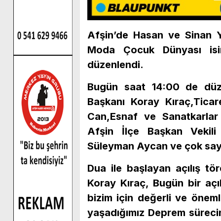
Afşin’de Hasan ve Sinan Yı
Moda Çocuk Dünyası isim
düzenlendi.
Bugün saat 14:00 de düze
Başkanı Koray Kıraç,Ticar
Can,Esnaf ve Sanatkarla
Afşin İlçe Başkan Vekil
Süleyman Aycan ve çok sayı
Dua ile başlayan açılış t
Koray Kıraç, Bugün bir açılı
bizim için değerli ve öneml
yaşadığımız Deprem süreci