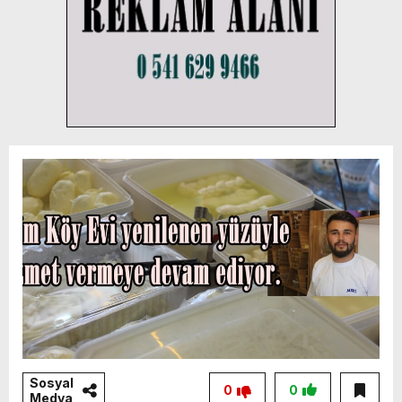
Sosyal
0
0
Medya