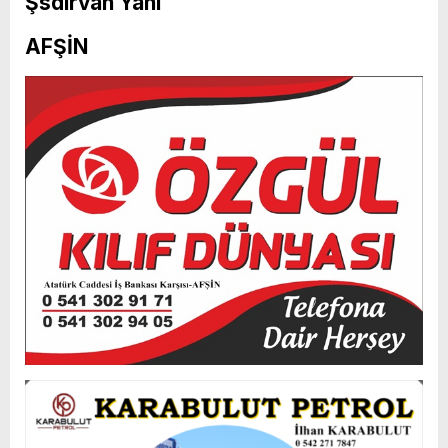
Şsdırvan Yanı
AFŞİN