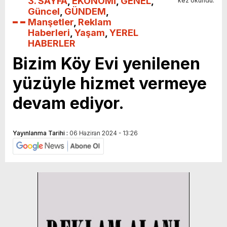
3. SAYFA
,
EKONOMİ
,
GENEL
,
kez okundu.
Güncel
,
GÜNDEM
,
Manşetler
,
Reklam
Haberleri
,
Yaşam
,
YEREL
HABERLER
Bizim Köy Evi yenilenen
yüzüyle hizmet vermeye
devam ediyor.
Yayınlanma Tarihi :
06 Haziran 2024 - 13:26