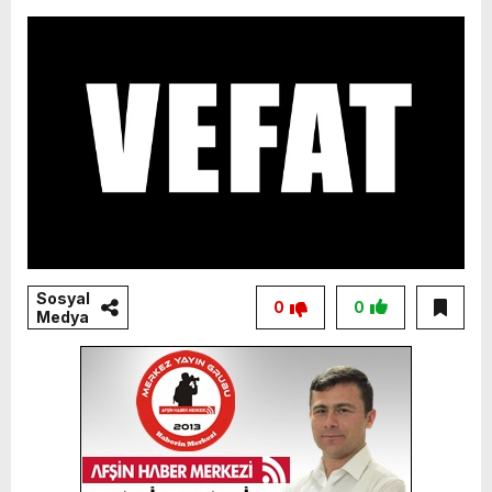
Sosyal
0
0
Medya