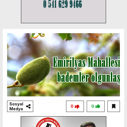
Sosyal
0
0
Medya