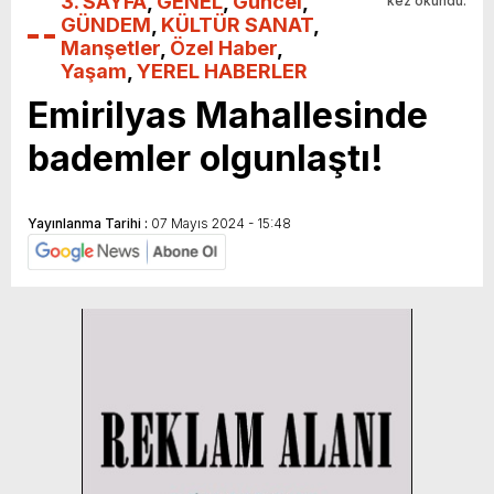
3. SAYFA
,
GENEL
,
Güncel
,
kez okundu.
GÜNDEM
,
KÜLTÜR SANAT
,
Manşetler
,
Özel Haber
,
Yaşam
,
YEREL HABERLER
Emirilyas Mahallesinde
bademler olgunlaştı!
Yayınlanma Tarihi :
07 Mayıs 2024 - 15:48